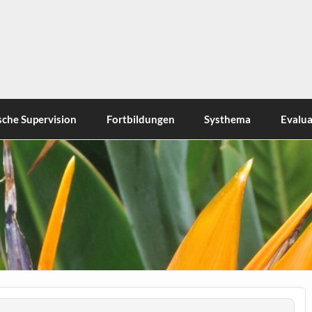
sche Supervision
Fortbildungen
Systhema
Evalua